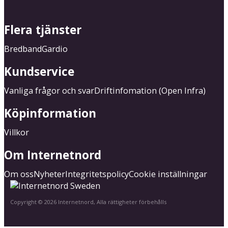
Flera tjänster
Bredband
Gardio
Kundservice
Vanliga frågor och svar
Driftinfomation (Open Infra)
Köpinformation
Villkor
Om Internetnord
Om oss
Nyheter
Integritetspolicy
Cookie inställningar
Copyright © 2026 Internetnord, Alla rättigheter förbehålls