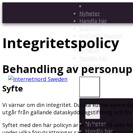
Nyheter
Handla här
Support
Driftinformation
Integritetspolicy
Nyheter
Handla här
Behandling av personup
Support
Driftinformation
Syfte
Vi värnar om din integritet. Du ska kunna känna di
utgår från gällande dataskyddslagstiftning och förty
Nyheter
Syftet med den här policyn är att du ska få veta hu
Handla här
under vilka förutsättningar samt hur du kan ta till