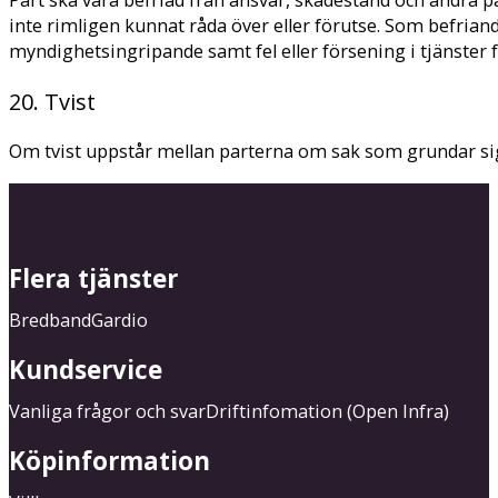
Part ska vara befriad från ansvar, skadestånd och andra 
inte rimligen kunnat råda över eller förutse. Som befria
myndighetsingripande samt fel eller försening i tjänster
20. Tvist
Om tvist uppstår mellan parterna om sak som grundar sig
Flera tjänster
Bredband
Gardio
Kundservice
Vanliga frågor och svar
Driftinfomation (Open Infra)
Köpinformation