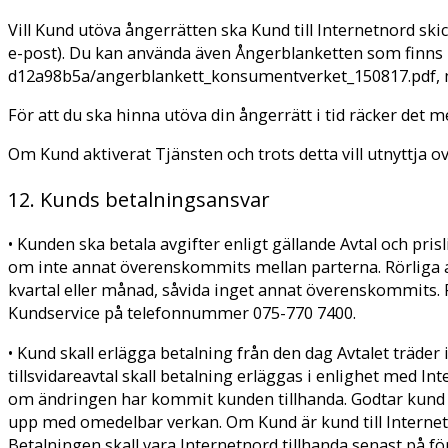
Vill Kund utöva ångerrätten ska Kund till Internetnord skick
e-post). Du kan använda även Ångerblanketten som finn
d12a98b5a/angerblankett_konsumentverket_150817.pdf, 
För att du ska hinna utöva din ångerrätt i tid räcker det 
Om Kund aktiverat Tjänsten och trots detta vill utnyttja 
12. Kunds betalningsansvar
• Kunden ska betala avgifter enligt gällande Avtal och prisl
om inte annat överenskommits mellan parterna. Rörliga av
kvartal eller månad, såvida inget annat överenskommits. F
Kundservice på telefonnummer 075-770 7400.
• Kund skall erlägga betalning från den dag Avtalet träder 
tillsvidareavtal skall betalning erläggas i enlighet med Int
om ändringen har kommit kunden tillhanda. Godtar kund ej
upp med omedelbar verkan. Om Kund är kund till Internetn
Betalningen skall vara Internetnord tillhanda senast på fö