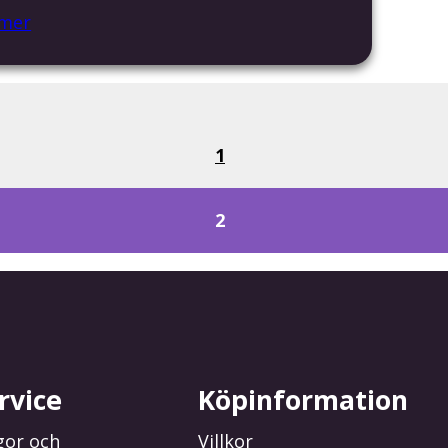
 mer
1
2
rvice
Köpinformation
gor och
Villkor