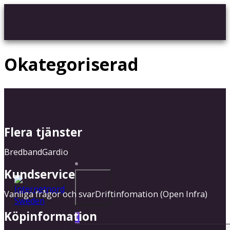
Okategoriserad
Flera tjänster
Bredband
Gardio
Kundservice
Vanliga frågor och svar
Driftinfomation (Open Infra)
Köpinformation
0